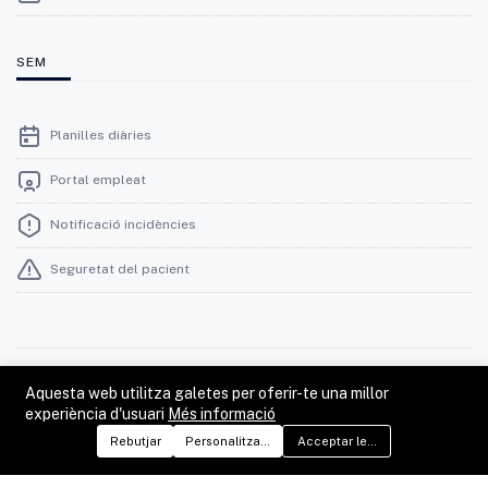
SEM
Planilles diàries
Portal empleat
Notificació incidències
Seguretat del pacient
© 2026 Infermeres de Catalunya al SEM
Aquesta web utilitza galetes per oferir-te una millor
experiència d'usuari
Més informació
Font de les imatges: Banc d'Imatges del SEM, Banc d'Imatges
Rebutjar
Personalitzar preferències
Acceptar les galetes
Infermeres (Ariadna Creus, Àngel Garcia), ACN i Envato Elements.