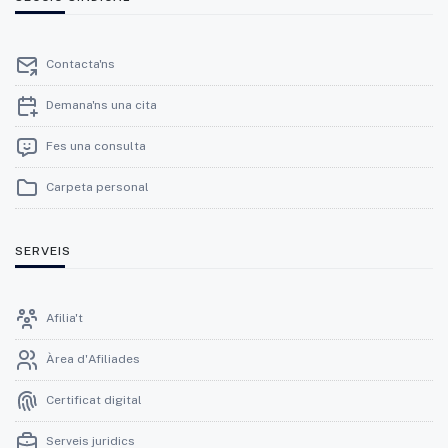
Contacta'ns
Demana'ns una cita
Fes una consulta
Carpeta personal
SERVEIS
Afilia't
Àrea d'Afiliades
Certificat digital
Serveis juridics