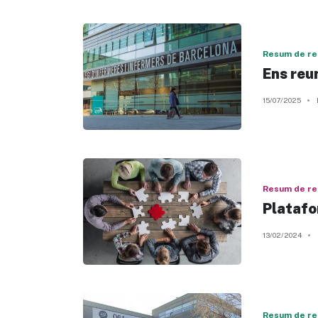
Resum de re
Ens reu
15/07/2025
Resum de re
Platafo
13/02/2024
Resum de re