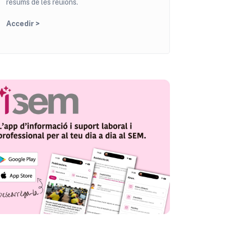
resums de les reuions.
Accedir >