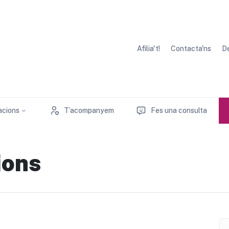
Afilia't!
Contacta'ns
De
acions
T’acompanyem
Fes una consulta
ions