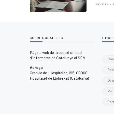
12/10/2023
SOBRE NOSALTRES
ETIQU
Pàgina web de la secció sindical
d'Infermeres de Catalunya al SEM.
Con
Adreça
Rec
Granvia de l'Hospitalet, 195, 08908
Hospitalet de Llobregat (Catalunya)
Dir
Vul
Per