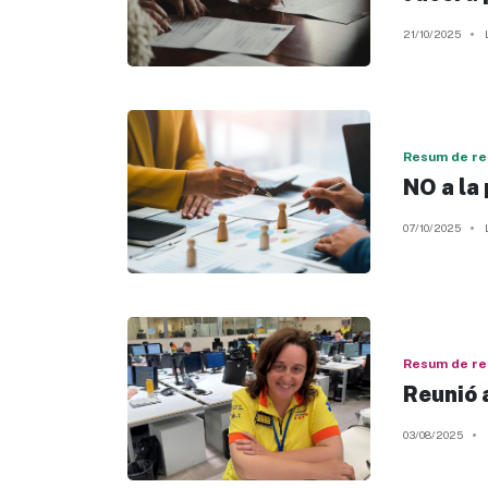
21/10/2025
Resum de re
NO a la
07/10/2025
Resum de re
Reunió 
03/08/2025