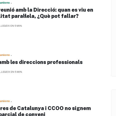
unions
eunió amb la Direcció: quan es viu en
itat paral·lela, ¿Què pot fallar?
LLEGEIX EN 5 MIN.
unions
amb les direccions professionals
LLEGEIX EN 5 MIN.
unions
res de Catalunya i CCOO no signem
 parcial de conveni