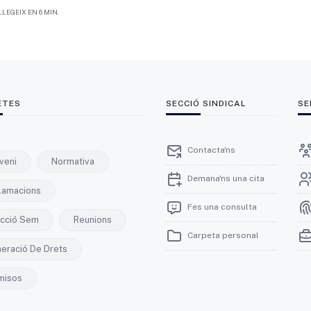
LLEGEIX EN 6 MIN.
ETES
SECCIÓ SINDICAL
SE
Contacta'ns
veni
Normativa
Demana'ns una cita
lamacions
Fes una consulta
ecció Sem
Reunions
Carpeta personal
neració De Drets
misos