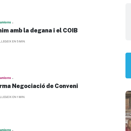
unions
nim amb la degana i el COIB
LLEGEIX EN 5 MIN.
unions
rma Negociació de Conveni
LLEGEIX EN 1 MIN.
unions