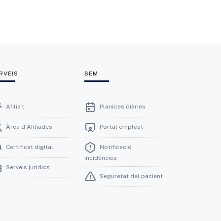
RVEIS
SEM
Afilia't
Planilles diàries
Àrea d'Afiliades
Portal empleat
Certificat digital
Notificació
incidències
Serveis juridics
Seguretat del pacient