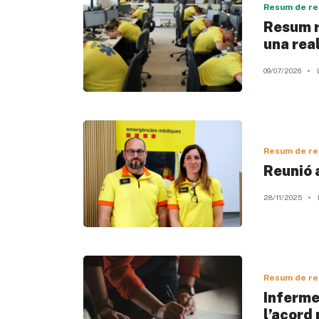
Resum de re
Resum r
una real
09/07/2026
Resum de re
Reunió 
28/11/2025
Resum de re
Inferme
l’acord