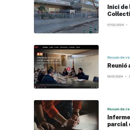
Inici de
Col·lec
07/02/2024
Resum de re
Reunió 
05/01/2024
Resum de re
Inferme
parcial