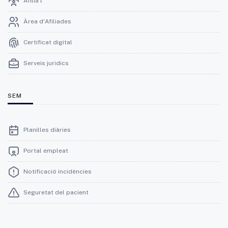
Afilia't
Àrea d'Afiliades
Certificat digital
Serveis juridics
SEM
Planilles diàries
Portal empleat
Notificació incidències
Seguretat del pacient