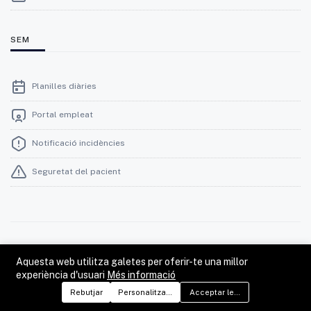
SEM
Planilles diàries
Portal empleat
Notificació incidències
Seguretat del pacient
© 2026 Infermeres de Catalunya al SEM
Aquesta web utilitza galetes per oferir-te una millor
Font de les imatges: Banc d'Imatges del SEM, Banc d'Imatges
experiència d'usuari
Més informació
Infermeres (Ariadna Creus, Àngel Garcia), ACN i Envato Elements.
Rebutjar
Personalitzar preferències
Acceptar les galetes