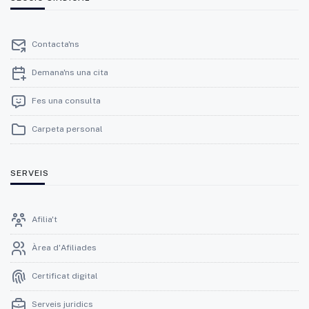
Contacta'ns
Demana'ns una cita
Fes una consulta
Carpeta personal
SERVEIS
Afilia't
Àrea d'Afiliades
Certificat digital
Serveis juridics