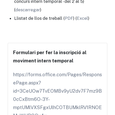
concurs intern temporal - del 2 al 5)
(
descarregar
)
Llistat de llos de treball (
PDF
) (
Excel
)
Formulari per fer la inscripció al
moviment intern temporal
https://forms.office.com/Pages/Respons
ePage.aspx?
id=3CeUOw7TvEOMBv9yU2dv7F7mz9B
0cCxBtm6O-3Y-
mptUMlVXSFgxUlhCOTBUMklRV1RNOE