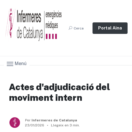
Portal Aina
Cerca
Menú
Actes d'adjudicació del
moviment intern
Per
Infermeres de Catalunya
23/01/2026
Llegeix en 3 min.