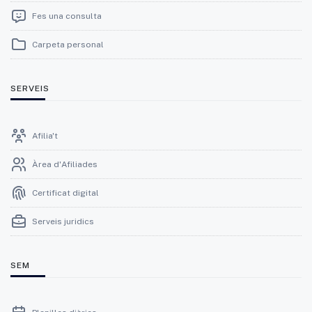
Fes una consulta
Carpeta personal
SERVEIS
Afilia't
Àrea d'Afiliades
Certificat digital
Serveis juridics
SEM